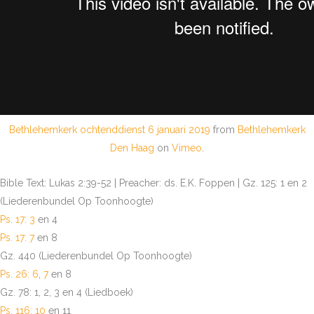
Bethlehemkerk ochtenddienst 6 januari 2019
from
Bethlehemkerk
Den Haag
on
Vimeo
.
Bible Text: Lukas 2:39-52 | Preacher: ds. E.K. Foppen | Gz. 125: 1 en 2
(Liederenbundel Op Toonhoogte)
Ps. 17: 3
en 4
Ps. 17: 7
en 8
Gz. 440 (Liederenbundel Op Toonhoogte)
Ps. 26: 6
,
7
en 8
Gz. 78: 1, 2, 3 en 4 (Liedboek)
Ps. 116: 10
en 11