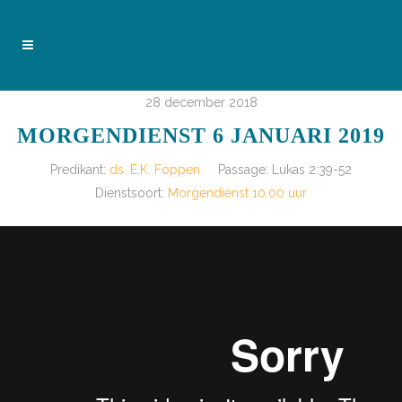
28 december 2018
MORGENDIENST 6 JANUARI 2019
Predikant:
ds. E.K. Foppen
Passage:
Lukas 2:39-52
Dienstsoort:
Morgendienst 10.00 uur