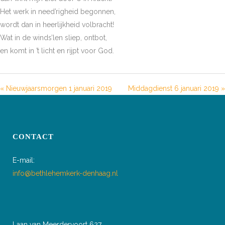
Het werk in need’righeid begonnen,
wordt dan in heerlijkheid volbracht!
Wat in de winds’len sliep, ontbot,
en komt in ’t licht en rijpt voor God.
« Nieuwjaarsmorgen 1 januari 2019
Middagdienst 6 januari 2019 »
CONTACT
E-mail:
info@bethlehemkerk-denhaag.nl
Laan van Meerdervoort 627