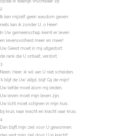
opdat ik waarlijk vruchtbaar zij!
2
Ik kan mijzelf geen wasdom geven:
niets kan ik zonder U, o Heer!
In Uw gemeenschap kiemt er leven
en levensvolheid meer en meer!
Uw Geest moet in mij uitgestort:
de rank die U ontvalt, verdort.
3
Neen, Heer, ik wil van U niet scheiden,
‘k blijf de Uw’ altijd, blijf Gij de mijn’!
Uw liefde moet alom mij leiden,
Uw leven moet mijn leven zijn,
Uw licht moet schijnen in mijn huis
bij kruis naar kracht en kracht vaar kruis.
4
Dan blijft mijn ziel voor U gewonnen,
dan wint mijn ziel door U in kracht!