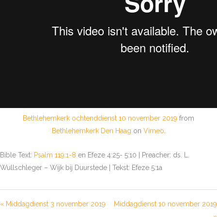
Bethlehemkerk ochtenddienst 10 november 2019
from
Bethlehemkerk Den Haag
on
Vimeo
.
Bible Text:
Psalm 119:1-8
en Efeze 4:25- 5:10 | Preacher: ds. L.
Wullschleger – Wijk bij Duurstede | Tekst: Efeze 5:1a
« Middagdienst 3 november 2019
Middagdienst 10 november 2019
»