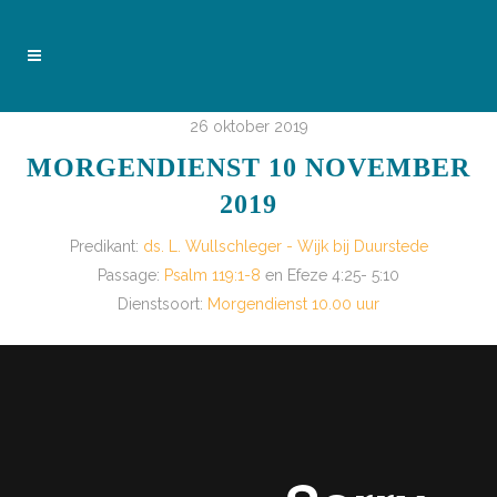
26 oktober 2019
MORGENDIENST 10 NOVEMBER
2019
Predikant:
ds. L. Wullschleger - Wijk bij Duurstede
Passage:
Psalm 119:1-8
en Efeze 4:25- 5:10
Dienstsoort:
Morgendienst 10.00 uur