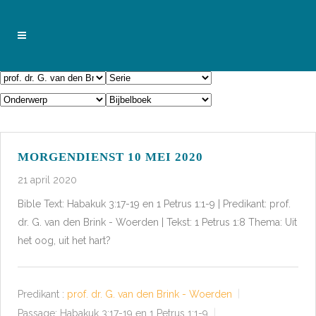
MORGENDIENST 10 MEI 2020
21 april 2020
Bible Text: Habakuk 3:17-19 en 1 Petrus 1:1-9 | Predikant: prof.
dr. G. van den Brink - Woerden | Tekst: 1 Petrus 1:8 Thema: Uit
het oog, uit het hart?
Predikant :
prof. dr. G. van den Brink - Woerden
Passage:
Habakuk 3:17-19 en 1 Petrus 1:1-9