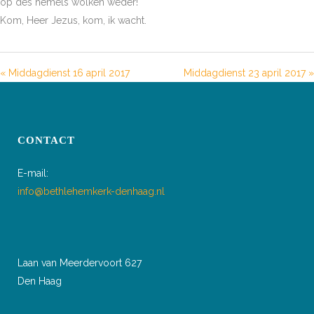
op des hemels wolken weder!
Kom, Heer Jezus, kom, ik wacht.
« Middagdienst 16 april 2017
Middagdienst 23 april 2017 »
CONTACT
E-mail:
info@bethlehemkerk-denhaag.nl
Laan van Meerdervoort 627
Den Haag