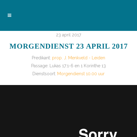
23 april 2017
MORGENDIENST 23 APRIL 2017
Predikant:
prop. J. Menkveld - Leiden
Passage:
Lukas 17:1-6 en 1 Korinthe 13
Dienstsoort:
Morgendienst 10.00 uur