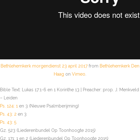
Bethlehemkerk morgendienst 23 april 2017
from
Bethlehemkerk Den
Haag
on
Vimeo
.
Bible Text: Lukas 17:1-6 en 1 Korinthe 13 | Preacher: prop. J. Menkveld
– Leiden
Ps. 124: 1
en 3 (Nieuwe Psalmberijming)
Ps. 43: 2
en 3
Ps. 43: 5
Gz. 523 (Liederenbundel Op Toonhoogte 2015)
Gz. 171: 1 en 2 (Liederenbundel Op Toonhoogte 2015)