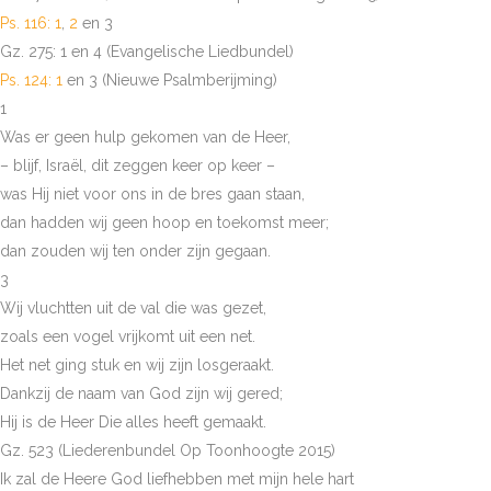
Ps. 116: 1
,
2
en 3
Gz. 275: 1 en 4 (Evangelische Liedbundel)
Ps. 124: 1
en 3 (Nieuwe Psalmberijming)
1
Was er geen hulp gekomen van de Heer,
– blijf, Israël, dit zeggen keer op keer –
was Hij niet voor ons in de bres gaan staan,
dan hadden wij geen hoop en toekomst meer;
dan zouden wij ten onder zijn gegaan.
3
Wij vluchtten uit de val die was gezet,
zoals een vogel vrijkomt uit een net.
Het net ging stuk en wij zijn losgeraakt.
Dankzij de naam van God zijn wij gered;
Hij is de Heer Die alles heeft gemaakt.
Gz. 523 (Liederenbundel Op Toonhoogte 2015)
Ik zal de Heere God liefhebben met mijn hele hart