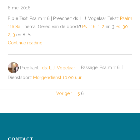
8 mei 2016
Bible Text: Psalm 116
| Preacher: ds. L.J. Vogelaar Tekst:
Psalm
116:8a
Thema: Gered van de dood?!
Ps. 116: 1
,
2
en 3
Ps. 30:
2
,
3
en 8 Ps.…
Continue reading...
Predikant :
ds. L.J. Vogelaar
Passage:
Psalm 116
Dienstsoort:
Morgendienst 10.00 uur
BERICHTEN
Vorige
1
…
5
6
PAGINERING
CONTACT