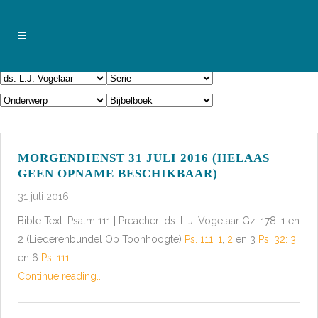
MORGENDIENST 31 JULI 2016 (HELAAS
GEEN OPNAME BESCHIKBAAR)
31 juli 2016
Bible Text: Psalm 111
| Preacher: ds. L.J. Vogelaar Gz. 178: 1 en
2 (Liederenbundel Op Toonhoogte)
Ps. 111: 1
,
2
en 3
Ps. 32: 3
en 6
Ps. 111
:…
Continue reading...