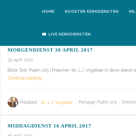
HOME
ROOSTER KERKDIENSTEN
IN
LIVE KERKDIENSTEN
MORGENDIENST 30 APRIL 2017
30 april 2017
Bible Text: Psalm 105
| Preacher: ds. L.J. Vogelaar In deze diens
Continue reading...
Predikant :
ds. L.J. Vogelaar
Passage:
Psalm 105
Diensts
MIDDAGDIENST 16 APRIL 2017
16 april 2017