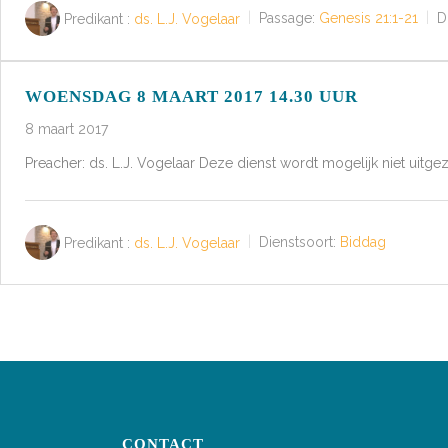
Predikant :
ds. L.J. Vogelaar
Passage:
Genesis 21:1-21
D
WOENSDAG 8 MAART 2017 14.30 UUR
8 maart 2017
Preacher: ds. L.J. Vogelaar Deze dienst wordt mogelijk niet uitg
Predikant :
ds. L.J. Vogelaar
Dienstsoort:
Biddag
BERICHTEN
PAGINERING
CONTACT