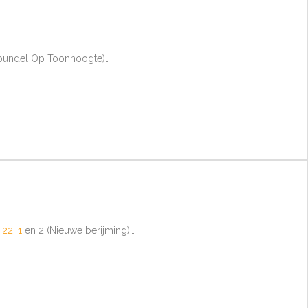
enbundel Op Toonhoogte)…
 22: 1
en 2 (Nieuwe berijming)…