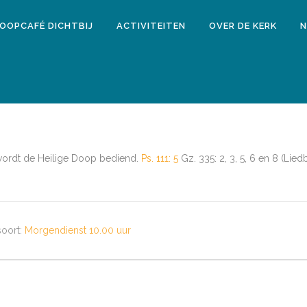
LOOPCAFÉ DICHTBIJ
ACTIVITEITEN
OVER DE KERK
N
t wordt de Heilige Doop bediend.
Ps. 111: 5
Gz. 335: 2, 3, 5, 6 en 8 (Lied
oort:
Morgendienst 10.00 uur