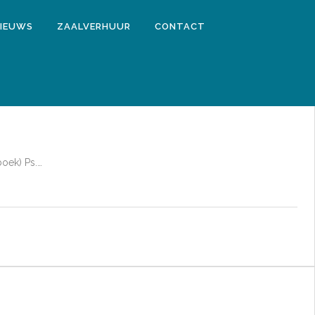
IEUWS
ZAALVERHUUR
CONTACT
boek) Ps.…