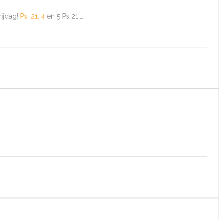
rijdag!
Ps. 21: 4
en 5 Ps 21
:…